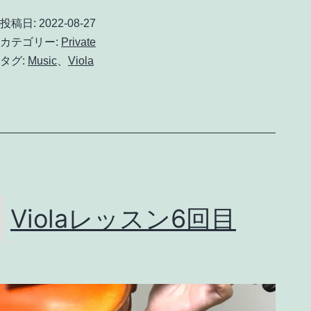
ひ
投稿日:
2022-08-27
さ
カテゴリー:
Private
み
タグ:
Music
、
Viola
ね
こ
ヴ
ァ
イ
オ
Violaレッスン6回目
リ
ン・
ヴ
ィ