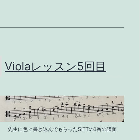
6
回
目
Violaレッスン5回目
先生に色々書き込んでもらったSITTの1番の譜面