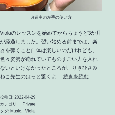
オ
ラ
改造中の左手の使い方
教
室
Violaのレッスンを始めてからちょうど3か月
発
が経過しました。習い始める前までは、楽
表
器を弾くこと自体は楽しいのだけれども、
会
色々姿勢が崩れていてものすごい力を入れ
ないといけなかったところが、りきひさみ
Viola
ねこ先生のはっと驚くよ…
続きを読む
レ
ッ
投稿日:
2022-04-29
ス
カテゴリー:
Private
ン
タグ:
Music
、
Viola