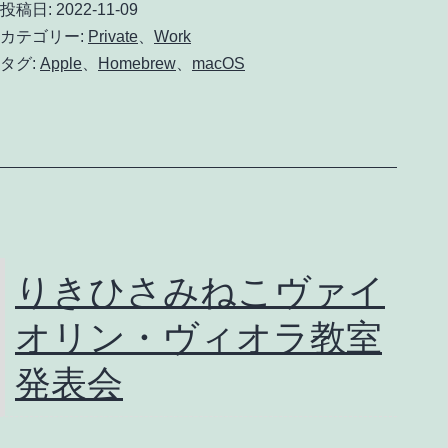
投稿日:
2022-11-09
に
カテゴリー:
Private
、
Work
Homeb
タグ:
Apple
、
Homebrew
、
macOS
を
イ
ン
ス
ト
ー
りきひさみねこヴァイ
ル
オリン・ヴィオラ教室
す
る
発表会
方
法