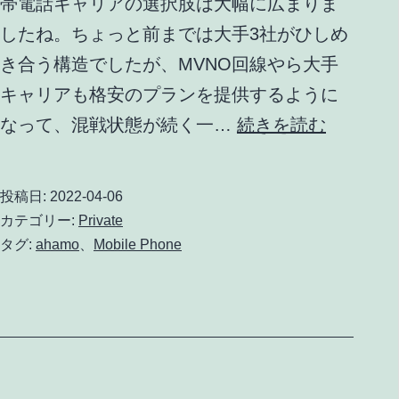
帯電話キャリアの選択肢は大幅に広まりま
したね。ちょっと前までは大手3社がひしめ
き合う構造でしたが、MVNO回線やら大手
キャリアも格安のプランを提供するように
携
なって、混戦状態が続く一…
続きを読む
帯
電
投稿日:
2022-04-06
話
カテゴリー:
Private
回
タグ:
ahamo
、
Mobile Phone
線
を
ahamo
へ
切