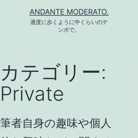
コ
ANDANTE MODERATO.
ン
適度に歩くように中くらいのテ
テ
ンポで。
ン
ツ
へ
カテゴリー:
ス
キ
Private
ッ
プ
筆者自身の趣味や個人