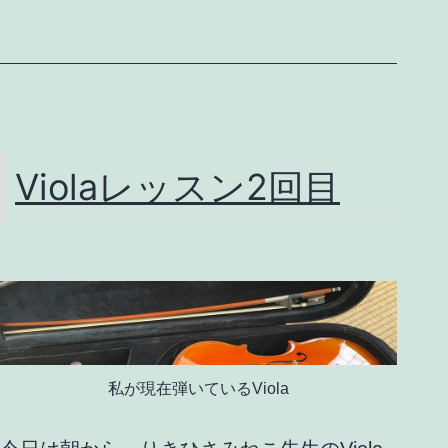
機
能
と
の
付
Violaレッスン2回目
き
合
い
方
番
外
私が現在弾いているViola
編