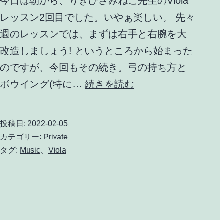
今日は朝から、りきひさみねこ先生のViola
レッスン2回目でした。いやぁ楽しい。 先々
週のレッスンでは、まずは右手と右腕を大
改造しましょう! というところから始まった
のですが、今回もその続き。弓の持ち方と
Viola
ボウイング(特に…
続きを読む
レ
ッ
投稿日:
2022-02-05
ス
カテゴリー:
Private
ン
タグ:
Music
、
Viola
2
回
目