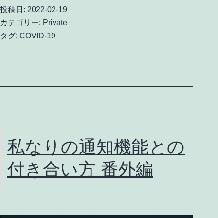
の
投稿日:
2022-02-19
3
カテゴリー:
Private
回
タグ:
COVID-19
目
の
ワ
ク
チ
ン
私なりの通知機能との
接
付き合い方 番外編
種
記
録