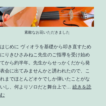
(macO
Ventur
版)
素敵なお花いただきました
はじめに ヴィオラを基礎から叩き直すため
にりきひさみねこ先生のご指導を受け始め
てから約半年。先生からせっかくだから発
表会に出てみませんかと誘われたので、こ
れまでほとんどオケでしか弾いたことがな
いし、何よりソロだと舞台上で…
続きを読
り
む
き