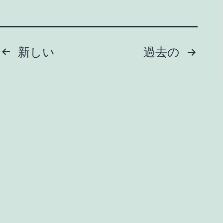
投
新しい
過去の
稿
の
ペ
ー
ANDANTE MODERATO.
ジ
Privacy Policy
送
Proudly powered by
WordPress
.
り