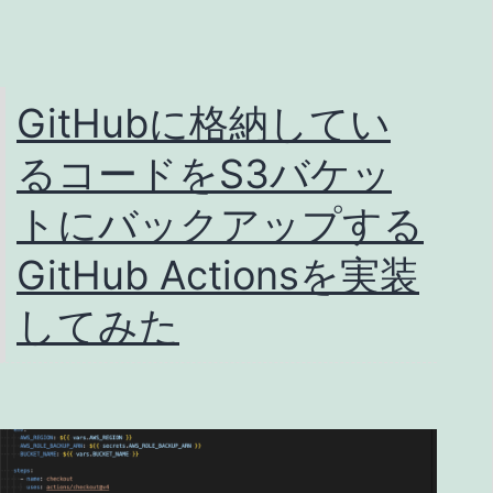
pdf
へ
の
GitHubに格納してい
フ
るコードをS3バケッ
ァ
イ
トにバックアップする
ル
GitHub Actionsを実装
変
してみた
換
(2025
年
版)