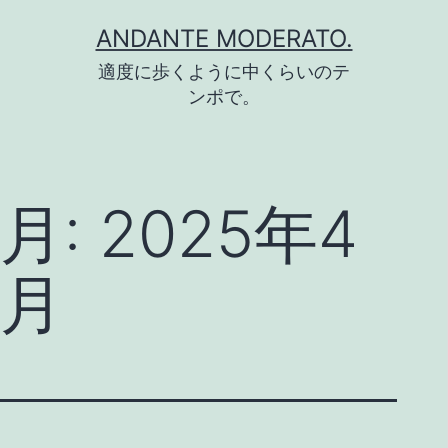
コ
ANDANTE MODERATO.
ン
適度に歩くように中くらいのテ
テ
ンポで。
ン
ツ
へ
月:
2025年4
ス
キ
月
ッ
プ