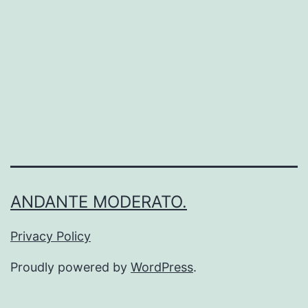
て
い
る
コ
ー
ド
を
S3
バ
ANDANTE MODERATO.
ケ
ッ
Privacy Policy
ト
Proudly powered by
WordPress
.
に
バ