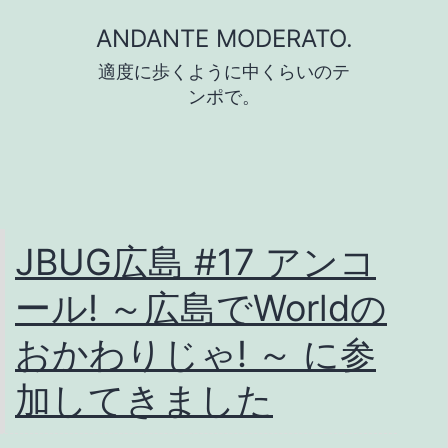
コ
ANDANTE MODERATO.
ン
適度に歩くように中くらいのテ
テ
ンポで。
ン
ツ
へ
ス
JBUG広島 #17 アンコ
キ
ッ
ール! ～広島でWorldの
プ
おかわりじゃ! ～ に参
加してきました