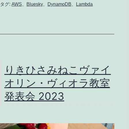
Lambda
タグ:
AWS
、
Bluesky
、
DynamoDB
、
Lambda
+
Amazon
DynamoDB
で
Bluesky
の
りきひさみねこヴァイ
bot
オリン・ヴィオラ教室
機
能
発表会 2023
を
実
装