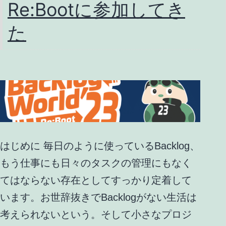
Re:Bootに参加してき
ド
メ
た
イ
ン
と
紐
付
け
はじめに 毎日のように使っているBacklog、
る
もう仕事にも日々のタスクの管理にもなく
てはならない存在としてすっかり定着して
います。お世辞抜きでBacklogがない生活は
考えられないという。そして小さなプロジ