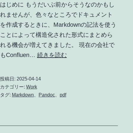
に
はじめに もうだいぶ前からそうなのかもし
参
れませんが、色々なところでドキュメント
加
を作成するときに、Markdownの記法を使う
し
ことによって構造化された形式にまとめら
て
れる機会が増えてきました。 現在の会社で
き
Pandoc
もConfluen…
続きを読む
ま
を
し
使
投稿日:
2025-04-14
た
っ
カテゴリー:
Work
た
タグ:
Markdown
、
Pandoc
、
pdf
Markdown
か
ら