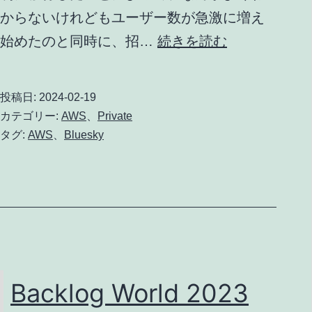
からないけれどもユーザー数が急激に増え
Tips
Bluesky
始めたのと同時に、招…
続きを読む
の
ハ
投稿日:
2024-02-19
ン
カテゴリー:
AWS
、
Private
ド
タグ:
AWS
、
Bluesky
ル
を
Amazon
Route
53
上
Backlog World 2023
の