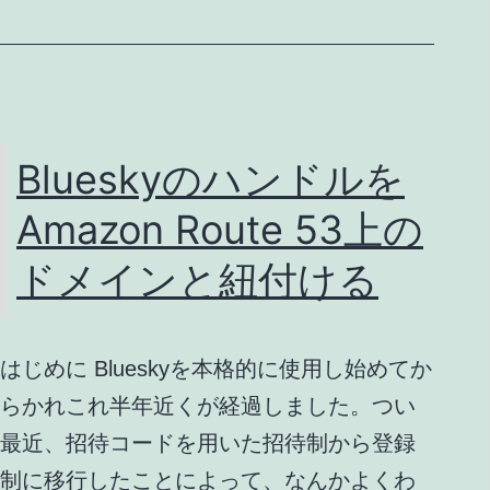
ル
の
格
納
先
Blueskyのハンドルを
を
Amazon Route 53上の
分
離
ドメインと紐付ける
し
た
はじめに Blueskyを本格的に使用し始めてか
い
らかれこれ半年近くが経過しました。つい
と
最近、招待コードを用いた招待制から登録
き
制に移行したことによって、なんかよくわ
の