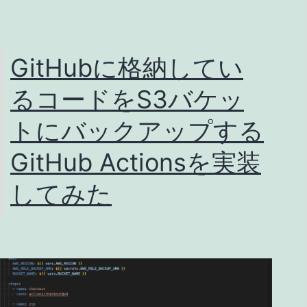
pdf
へ
の
GitHubに格納してい
フ
るコードをS3バケッ
ァ
イ
トにバックアップする
ル
GitHub Actionsを実装
変
してみた
換
(2025
年
版)