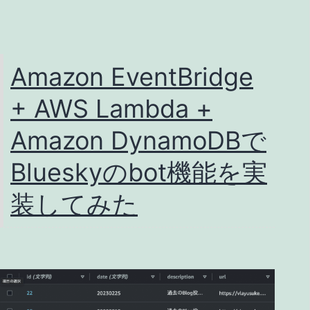
ク
ロ
ブ
Amazon EventBridge
ロ
+ AWS Lambda +
グ
型
Amazon DynamoDBで
SNS
Blueskyのbot機能を実
に
装してみた
お
引
越
し