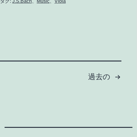
み
タグ:
J.S.Bach
、
Music
、
Viola
ね
こ
ヴ
ァ
イ
オ
投
リ
過去の
ン・
稿
ヴ
の
ィ
オ
ペ
ラ
ー
教