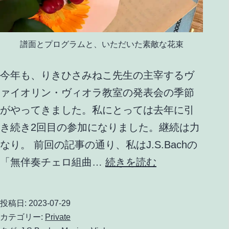
し
て
み
譜面とプログラムと、いただいた素敵な花束
た
今年も、りきひさみねこ先生の主宰するヴ
ァイオリン・ヴィオラ教室の発表会の季節
がやってきました。私にとっては去年に引
き続き2回目の参加になりました。継続は力
なり。 前回の記事の通り、私はJ.S.Bachの
り
「無伴奏チェロ組曲…
続きを読む
き
ひ
投稿日:
2023-07-29
さ
カテゴリー:
Private