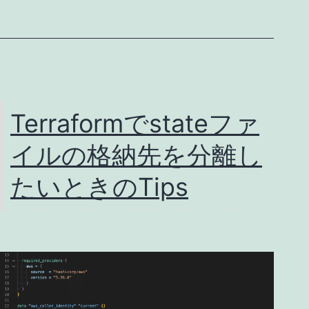
て
ー
み
ジ
た
ェ
ン
ト
Terraformでstateファ
を
イルの格納先を分離し
イ
ン
たいときのTips
ス
ト
ー
ル
し