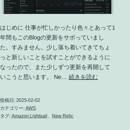
ッ
ク
ア
はじめに 仕事が忙しかったり色々とあって1
ッ
年間もこのBlogの更新をサボっていまし
プ
た。すみません。少し落ち着いてきてちょ
す
っと新しいことを試すことができるように
る
なったので、また少しずつ更新を再開して
GitHub
Amazon
いこうと思います。 Ne…
続きを読む
Actions
Lightsail
を
に
投稿日:
2025-02-02
実
New
カテゴリー:
AWS
装
Relic
タグ:
Amazon Lightsail
、
New Relic
し
エ