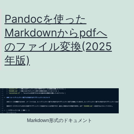
～
広
Pandocを使った
島
Markdownからpdfへ
で
World
のファイル変換(2025
の
年版)
お
か
わ
り
じ
ゃ!
Markdown形式のドキュメント
～