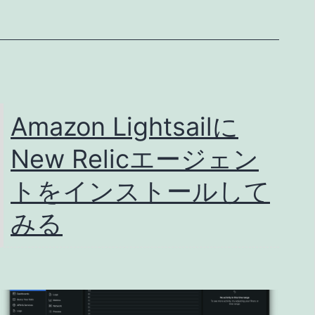
い
る
コ
ー
ド
Amazon Lightsailに
を
New Relicエージェン
S3
バ
トをインストールして
ケ
みる
ッ
ト
に
バ