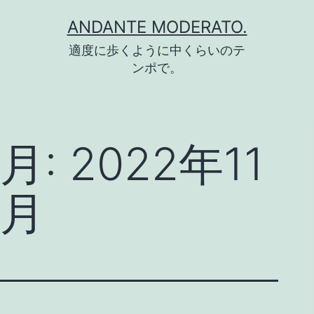
コ
ANDANTE MODERATO.
ン
適度に歩くように中くらいのテ
テ
ンポで。
ン
ツ
へ
月:
2022年11
ス
キ
月
ッ
プ