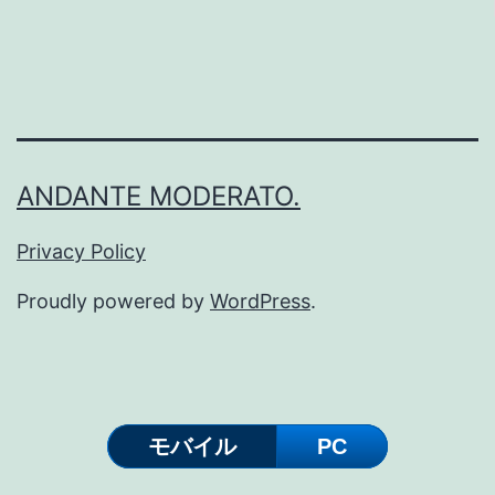
ト
ー
ル
す
る
ANDANTE MODERATO.
方
法
Privacy Policy
(macO
Proudly powered by
WordPress
.
Ventur
版)
モバイル
PC