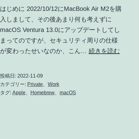
はじめに 2022/10/12にMacBook Air M2を購
入しまして、その後あまり何も考えずに
macOS Ventura 13.0にアップデートしてし
まってのですが、セキュリティ周りの仕様
MacBo
が変わったせいなのか、こん…
続きを読む
Air
M2
投稿日:
2022-11-09
に
カテゴリー:
Private
、
Work
Homeb
タグ:
Apple
、
Homebrew
、
macOS
を
イ
ン
ス