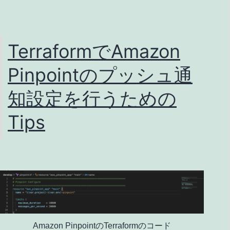
ァ
イ
オ
TerraformでAmazon
リ
Pinpointのプッシュ通
ン・
ヴ
知設定を行うための
ィ
Tips
オ
ラ
教
室
発
表
Amazon PinpointのTerraformのコード