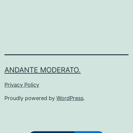
シ
ュ
通
知
設
定
を
ANDANTE MODERATO.
行
う
Privacy Policy
た
Proudly powered by
WordPress
.
め
の
Tips