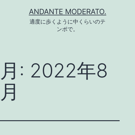
コ
ANDANTE MODERATO.
ン
適度に歩くように中くらいのテ
テ
ンポで。
ン
ツ
へ
月:
2022年8
ス
キ
月
ッ
プ