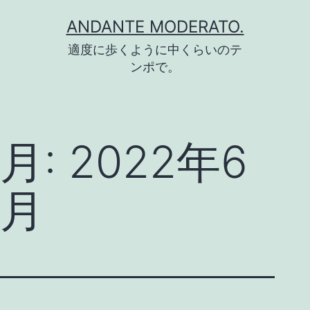
コ
ANDANTE MODERATO.
ン
適度に歩くように中くらいのテ
テ
ンポで。
ン
ツ
へ
月:
2022年6
ス
キ
月
ッ
プ