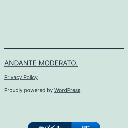
ル
と
設
定
手
順
ANDANTE MODERATO.
に
関
Privacy Policy
す
Proudly powered by
WordPress
.
る
備
忘
録
モバイル
PC