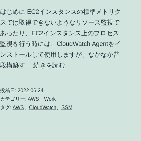
はじめに EC2インスタンスの標準メトリク
スでは取得できないようなリソース監視で
あったり、EC2インスタンス上のプロセス
監視を行う時には、CloudWatch Agentをイ
ンストールして使用しますが、なかなか普
CloudWatch
段構築す…
続きを読む
Agent
の
投稿日:
2022-06-24
イ
カテゴリー:
AWS
、
Work
ン
タグ:
AWS
、
CloudWatch
、
SSM
ス
ト
ー