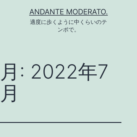
コ
ANDANTE MODERATO.
ン
適度に歩くように中くらいのテ
テ
ンポで。
ン
ツ
へ
月:
2022年7
ス
キ
月
ッ
プ