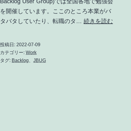
Backlog User Group)では全国各地で勉強会
を開催しています。ここのところ本業がバ
JBUG
タバタしていたり、転職のタ…
続きを読む
広
島
投稿日:
2022-07-09
#10
カテゴリー:
Work
復
タグ:
Backlog
、
JBUG
活
と
再
会
に
LT
登