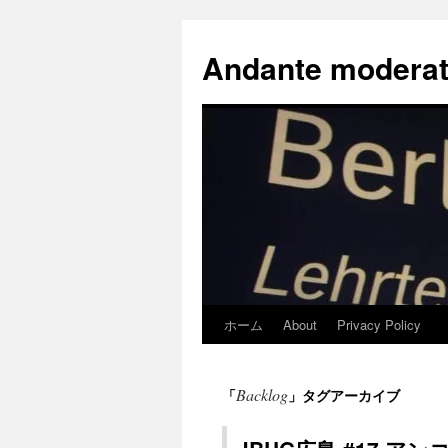
コ
ン
Andante moderat
テ
ン
ツ
へ
ス
キ
ッ
プ
ホーム
About
Privacy Policy
Backlog
「
」タグアーカイブ