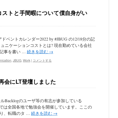
コストと手間暇について僕自身がい
アドベントカレンダー2022 by #JBUG の12/18分の記
ミュニケーションコストとは? 現在勤めている会社
記事を書い …
続きを読む
→
ication
,
JBUG
,
Work
|
コメントする
活と再会にLT登壇しました
ルBacklogのユーザ等の有志が参加している
ser Group)では全国各地で勉強会を開催しています。ここの
り、転職のタ …
続きを読む
→