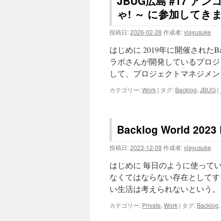
JBUG広島 #17 ア
ゃ! ～ に参加してき
投稿日:
2026-02-28
作成者:
vlayusuke
はじめに 2019年に開催されたBa
ラボさんが開発しているプロジェ
して、プロジェクトマネジメン
カテゴリー:
Work
|
タグ:
Backlog
,
JBUG
|
Backlog World 2
投稿日:
2023-12-09
作成者:
vlayusuke
はじめに 毎日のように使ってい
なくてはならない存在としてすっ
い生活は考えられないという。
カテゴリー:
Private
,
Work
|
タグ:
Backlog