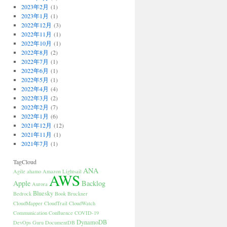
2023年2月
(1)
2023年1月
(1)
2022年12月
(3)
2022年11月
(1)
2022年10月
(1)
2022年8月
(2)
2022年7月
(1)
2022年6月
(1)
2022年5月
(1)
2022年4月
(4)
2022年3月
(2)
2022年2月
(7)
2022年1月
(6)
2021年12月
(12)
2021年11月
(1)
2021年7月
(1)
TagCloud
ANA
Agile
ahamo
Amazon Lightsail
AWS
Apple
Backlog
Aurora
Bluesky
Bedrock
Book
Bruckner
CloudMapper
CloudTrail
CloudWatch
Communication
Confluence
COVID-19
DynamoDB
DevOps Guru
DocumentDB