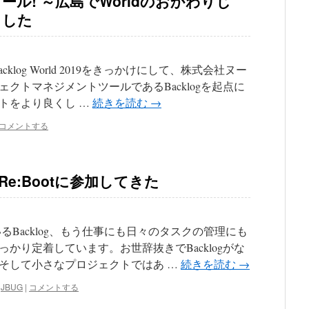
ンコール! ～広島でWorldのおかわりじ
ました
cklog World 2019をきっかけにして、株式会社ヌー
クトマネジメントツールであるBacklogを起点に
トをより良くし …
続きを読む
→
コメントする
023 Re:Bootに参加してきた
るBacklog、もう仕事にも日々のタスクの管理にも
かり定着しています。お世辞抜きでBacklogがな
そして小さなプロジェクトではあ …
続きを読む
→
,
JBUG
|
コメントする