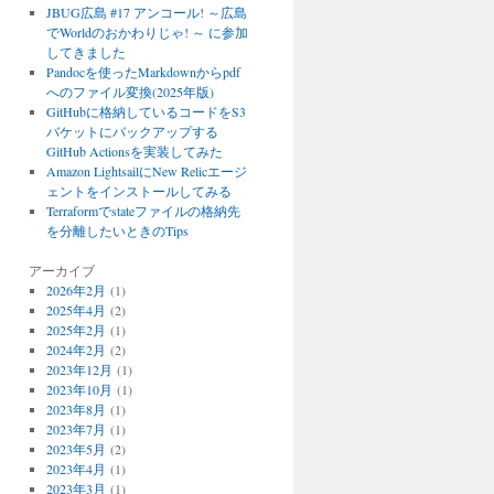
JBUG広島 #17 アンコール! ～広島
でWorldのおかわりじゃ! ～ に参加
してきました
Pandocを使ったMarkdownからpdf
へのファイル変換(2025年版)
GitHubに格納しているコードをS3
バケットにバックアップする
GitHub Actionsを実装してみた
Amazon LightsailにNew Relicエージ
ェントをインストールしてみる
Terraformでstateファイルの格納先
を分離したいときのTips
アーカイブ
2026年2月
(1)
2025年4月
(2)
2025年2月
(1)
2024年2月
(2)
2023年12月
(1)
2023年10月
(1)
2023年8月
(1)
2023年7月
(1)
2023年5月
(2)
2023年4月
(1)
2023年3月
(1)