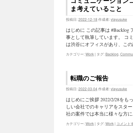
コミュニケーション
ま考えていること
投稿日:
2022-12-18
作成者:
vlayusuke
はじめに この記事は #Backlog 
事として執筆しています。 コ
は渋谷にオフィスがあり、この
カテゴリー:
Work
|
タグ:
Backlog
,
Commun
転職のご報告
投稿日:
2022-03-04
作成者:
vlayusuke
はじめにご挨拶 2022/2/28を
しい会社でのキャリアをスター
社の案件では本当に様々な方に
カテゴリー:
Work
|
タグ:
Work
|
コメント