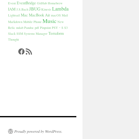
EventBridge
Event
GitHub
Homebrew
Lambda
JBUG
IAM
J.S.Bach
Kinesis
Mac
MacBook Air
Lightsail
macOS
Mail
Music
Markdown
Mobile Phone
New
Relic
nulab
Pandoc
pdf
Pinpoint
PSY・S
S3
Terraform
Slack
SSM
Systems Manager
Thought
Facebook
RSS フィード
Proudly powered by WordPress.