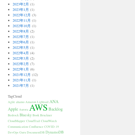
2023年2月
(1)
2023年1月
(1)
2022年12月
(3)
2022年11月
(1)
2022年10月
(1)
2022年8月
(2)
2022年7月
(1)
2022年6月
(1)
2022年5月
(1)
2022年4月
(4)
2022年3月
(2)
2022年2月
(7)
2022年1月
(6)
2021年12月
(12)
2021年11月
(1)
2021年7月
(1)
TagCloud
ANA
Agile
ahamo
Amazon Lightsail
AWS
Apple
Backlog
Aurora
Bluesky
Bedrock
Book
Bruckner
CloudMapper
CloudTrail
CloudWatch
Communication
Confluence
COVID-19
DynamoDB
DevOps Guru
DocumentDB