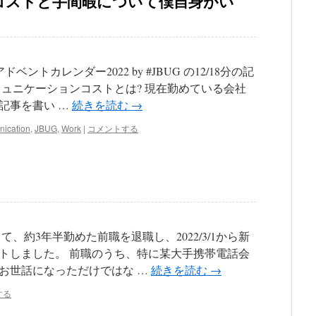
コストと手間暇について僕自身がい
アドベントカレンダー2022 by #JBUG の12/18分の記
ミュニケーションコストとは? 現在勤めている会社
記事を書い …
続きを読む
→
ication
,
JBUG
,
Work
|
コメントする
もって、約3年半勤めた前職を退職し、2022/3/1から新
トしました。 前職のうち、特に某大手携帯電話会
お世話になっただけではな …
続きを読む
→
する