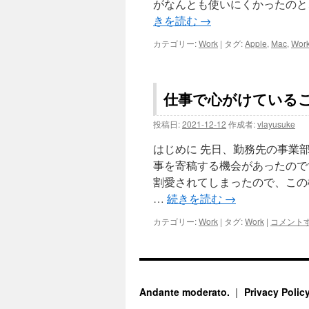
がなんとも使いにくかったのと
きを読む
→
カテゴリー:
Work
|
タグ:
Apple
,
Mac
,
Wor
仕事で心がけている
投稿日:
2021-12-12
作成者:
vlayusuke
はじめに 先日、勤務先の事業
事を寄稿する機会があったので
割愛されてしまったので、この
…
続きを読む
→
カテゴリー:
Work
|
タグ:
Work
|
コメント
Andante moderato.
Privacy Polic