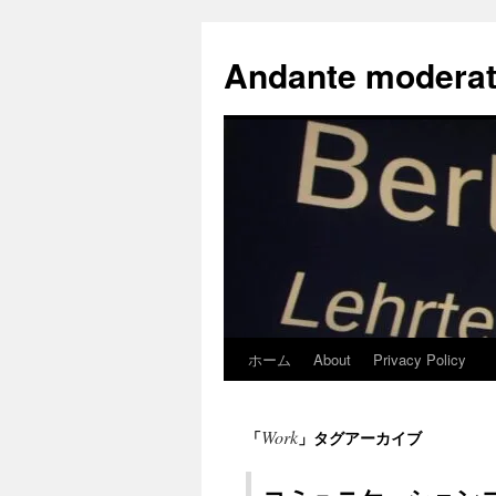
コ
ン
Andante moderat
テ
ン
ツ
へ
ス
キ
ッ
プ
ホーム
About
Privacy Policy
Work
「
」タグアーカイブ