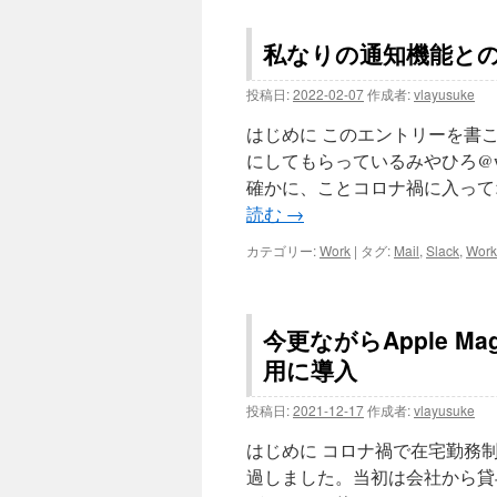
私なりの通知機能と
投稿日:
2022-02-07
作成者:
vlayusuke
はじめに このエントリーを書
にしてもらっているみやひろ@w
確かに、ことコロナ禍に入って
読む
→
カテゴリー:
Work
|
タグ:
Mail
,
Slack
,
Work
今更ながらApple Magi
用に導入
投稿日:
2021-12-17
作成者:
vlayusuke
はじめに コロナ禍で在宅勤務
過しました。当初は会社から貸