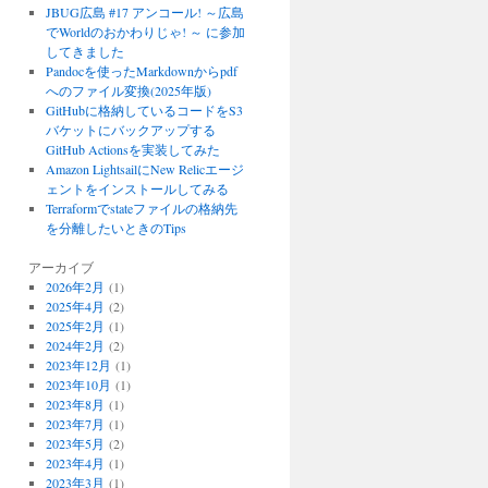
JBUG広島 #17 アンコール! ～広島
でWorldのおかわりじゃ! ～ に参加
してきました
Pandocを使ったMarkdownからpdf
へのファイル変換(2025年版)
GitHubに格納しているコードをS3
バケットにバックアップする
GitHub Actionsを実装してみた
Amazon LightsailにNew Relicエージ
ェントをインストールしてみる
Terraformでstateファイルの格納先
を分離したいときのTips
アーカイブ
2026年2月
(1)
2025年4月
(2)
2025年2月
(1)
2024年2月
(2)
2023年12月
(1)
2023年10月
(1)
2023年8月
(1)
2023年7月
(1)
2023年5月
(2)
2023年4月
(1)
2023年3月
(1)