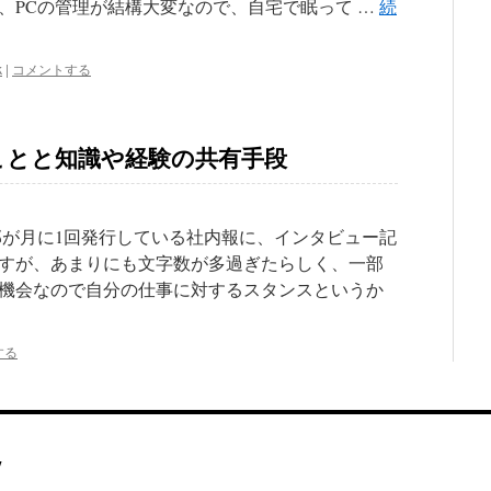
、PCの管理が結構大変なので、自宅で眠って …
続
k
|
コメントする
ことと知識や経験の共有手段
部が月に1回発行している社内報に、インタビュー記
すが、あまりにも文字数が多過ぎたらしく、一部
機会なので自分の仕事に対するスタンスというか
する
y