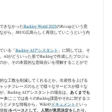
できなかった
Backlog World 2025
のRe:capという意
ながら、JBUG広島らしく再現していこうという内
ている「
Backlog AIアシスタント
」に関しては、そ
AIがどういった形でBacklogで作成したプロジェ
のか、その本質的な意味合いを理解することがで
人的な工数を削減してくれるとか、生産性を上げる
ャッチフレーズのもとで様々なサービスが様々な
あくまでも
Backlog AIアシスタントの場合は、
ータ
(ここでは各々のBacklog課題やそれに対するコ
とメタな情報から、Wikiや
ドキュメント
といっ
をベースとして、人間が意思決定をしたり、
情報)