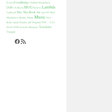
EventBridge
Event
GitHub
Homebrew
Lambda
JBUG
IAM
J.S.Bach
Kinesis
Mac
MacBook Air
Lightsail
macOS
Mail
Music
Markdown
Mobile Phone
New
Relic
nulab
Pandoc
pdf
Pinpoint
PSY・S
S3
Terraform
Slack
SSM
Systems Manager
Thought
Facebook
RSS フィード