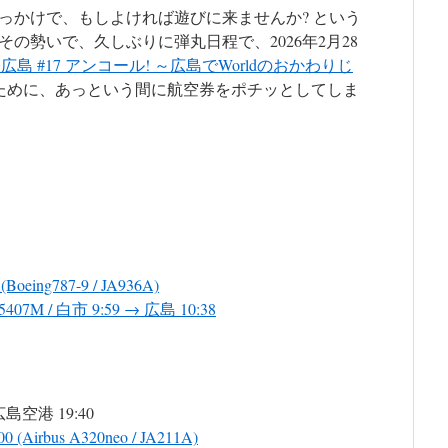
っかけで、もしよければ遊びに来ませんか? という
の勢いで、久しぶりに弾丸日程で、2026年2月28
G広島 #17 アンコール! ～広島でWorldのおかわりじ
ために、あっという間に航空券をポチッとしてしま
(Boeing787-9 / JA936A)
 / 白市 9:59 → 広島 10:38
島空港 19:40
0 (Airbus A320neo / JA211A)