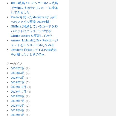
JBUG広島 #17 アンコール! ～広島
でWorldのおかわりじゃ! ～ に参加
してきました
Pandocを使ったMarkdownからpdf
へのファイル変換(2025年版)
GitHubに格納しているコードをS3
バケットにバックアップする
GitHub Actionsを実装してみた
Amazon LightsailにNew Relicエージ
ェントをインストールしてみる
Terraformでstateファイルの格納先
を分離したいときのTips
アーカイブ
2026年2月
(1)
2025年4月
(2)
2025年2月
(1)
2024年2月
(2)
2023年12月
(1)
2023年10月
(1)
2023年8月
(1)
2023年7月
(1)
2023年5月
(2)
2023年4月
(1)
2023年3月
(1)