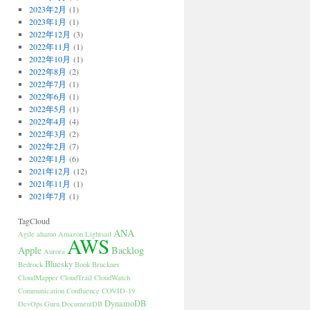
2023年2月
(1)
2023年1月
(1)
2022年12月
(3)
2022年11月
(1)
2022年10月
(1)
2022年8月
(2)
2022年7月
(1)
2022年6月
(1)
2022年5月
(1)
2022年4月
(4)
2022年3月
(2)
2022年2月
(7)
2022年1月
(6)
2021年12月
(12)
2021年11月
(1)
2021年7月
(1)
TagCloud
ANA
Agile
ahamo
Amazon Lightsail
AWS
Apple
Backlog
Aurora
Bluesky
Bedrock
Book
Bruckner
CloudMapper
CloudTrail
CloudWatch
Communication
Confluence
COVID-19
DynamoDB
DevOps Guru
DocumentDB