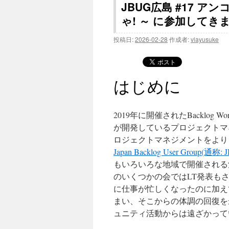
JBUG広島 #17 ア
ゃ! ～ に参加してき
投稿日:
2026-02-28
作成者:
vlayusuke
はじめに
2019年に開催されたBacklog W
が開発しているプロジェクトマ
ロジェクトマネジメントをより
Japan Backlog User Group(通称: 
もいろいろな地域で開催される
のいくつかの会ではLT発表もさ
に仕事が忙しくなったのに加えて
まい、そこからの体調の回復を
ュニティ活動からは遠ざかって