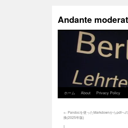
コ
ン
Andante moderat
テ
ン
ツ
へ
ス
キ
ッ
プ
ホーム
About
Privacy Policy
←
Pandocを使ったMarkdownからpdf
換(2025年版)