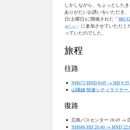
しかしながら、ちょっとしたき
ありがたいお誘いをいただき、そ
日(土曜日)に開催された「
JBU
ゃ! ～
」に参加させていただく
っていたのでした。
旅程
往路
NH673 HND 8:05 → HIJ 9:35 
山陽線 快速シティライナー 5407M
復路
広島バスセンター 18:45 → 広
NH686 HIJ 20:40 → HND 22:0