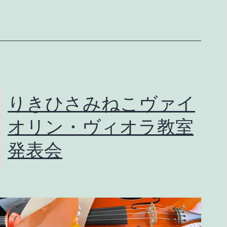
し
–
“Wondering
Up
and
Down”
りきひさみねこヴァイ
オリン・ヴィオラ教室
発表会