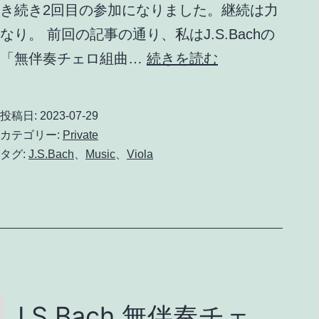
き続き2回目の参加になりました。継続は力
なり。 前回の記事の通り、私はJ.S.Bachの
り
「無伴奏チェロ組曲…
続きを読む
き
ひ
投稿日:
2023-07-29
さ
カテゴリー:
Private
み
タグ:
J.S.Bach
、
Music
、
Viola
ね
こ
ヴ
ァ
イ
オ
J.S.Bach 無伴奏チェ