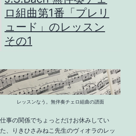
リ
ロ組曲第1番「プレリ
ン・
ヴ
ュード」のレッスン
ィ
その1
オ
ラ
教
室
発
表
レッスンなう。無伴奏チェロ組曲の譜面
会
2023
仕事の関係でちょっとだけお休みしてい
た、りきひさみねこ先生のヴィオラのレッ