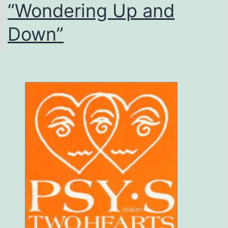
“Wondering Up and
奏
会
Down”