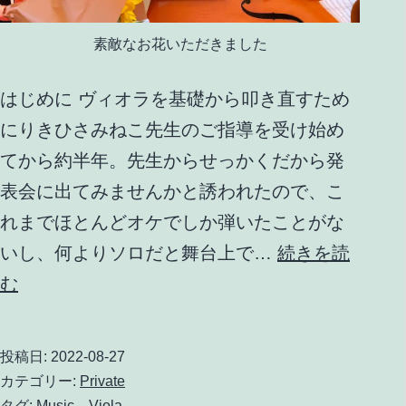
素敵なお花いただきました
はじめに ヴィオラを基礎から叩き直すため
にりきひさみねこ先生のご指導を受け始め
てから約半年。先生からせっかくだから発
表会に出てみませんかと誘われたので、こ
れまでほとんどオケでしか弾いたことがな
いし、何よりソロだと舞台上で…
続きを読
り
む
き
ひ
投稿日:
2022-08-27
さ
カテゴリー:
Private
タグ:
Music
、
Viola