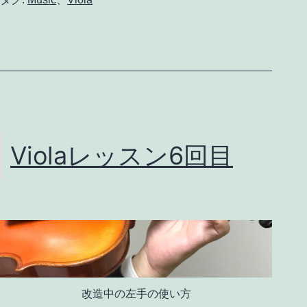
み
ね
こ
ヴ
ァ
イ
オ
Violaレッスン6回目
リ
ン・
ヴ
ィ
オ
ラ
改造中の左手の使い方
教