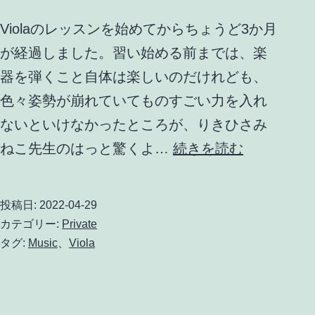
室
Violaのレッスンを始めてからちょうど3か月
発
が経過しました。習い始める前までは、楽
表
器を弾くこと自体は楽しいのだけれども、
会
色々姿勢が崩れていてものすごい力を入れ
ないといけなかったところが、りきひさみ
Viola
ねこ先生のはっと驚くよ…
続きを読む
レ
ッ
投稿日:
2022-04-29
ス
カテゴリー:
Private
ン
タグ:
Music
、
Viola
6
回