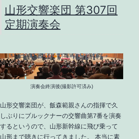
1
山形交響楽団 第307回
番
定期演奏会
「プ
レ
リ
ュ
ー
ド」
の
演奏会終演後(撮影許可済み)
レ
山形交響楽団が、飯森範親さんの指揮で久
ッ
しぶりにブルックナーの交響曲第7番を演奏
ス
するというので、山形新幹線に飛び乗って
ン
山形まで聴きに行ってきました。 本当に素