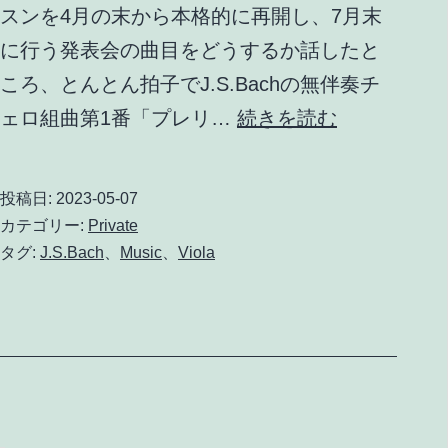
スンを4月の末から本格的に再開し、7月末
に行う発表会の曲目をどうするか話したと
ころ、とんとん拍子でJ.S.Bachの無伴奏チ
J.S.Bach
ェロ組曲第1番「プレリ…
続きを読む
無
伴
投稿日:
2023-05-07
奏
カテゴリー:
Private
チ
タグ:
J.S.Bach
、
Music
、
Viola
ェ
ロ
組
曲
第