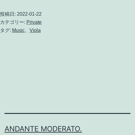
レ
投稿日:
2022-01-22
ッ
カテゴリー:
Private
ス
タグ:
Music
、
Viola
ン
を
受
け
る
の
を
再
開
ANDANTE MODERATO.
し