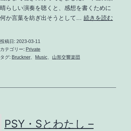
そ
晴らしい演奏を聴くと、感想を書くために
の
山
何か言葉を紡ぎ出そうとして…
続きを読む
1
形
交
投稿日:
2023-03-11
響
カテゴリー:
Private
楽
タグ:
Bruckner
、
Music
、
山形交響楽団
団
第
307
回
定
期
PSY・Sとわたし –
演