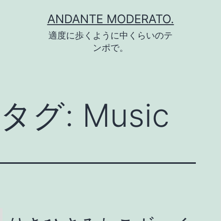
コ
ANDANTE MODERATO.
ン
適度に歩くように中くらいのテ
テ
ンポで。
ン
ツ
へ
タグ:
Music
ス
キ
ッ
プ