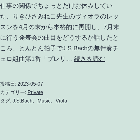
2023
仕事の関係でちょっとだけお休みしてい
た、りきひさみねこ先生のヴィオラのレッ
スンを4月の末から本格的に再開し、7月末
に行う発表会の曲目をどうするか話したと
ころ、とんとん拍子でJ.S.Bachの無伴奏チ
J.S.Bach
ェロ組曲第1番「プレリ…
続きを読む
無
伴
投稿日:
2023-05-07
奏
カテゴリー:
Private
チ
タグ:
J.S.Bach
、
Music
、
Viola
ェ
ロ
組