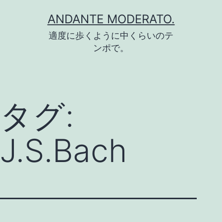
コ
ANDANTE MODERATO.
ン
適度に歩くように中くらいのテ
テ
ンポで。
ン
ツ
へ
タグ:
ス
キ
J.S.Bach
ッ
プ