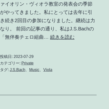
ァイオリン・ヴィオラ教室の発表会の季節
がやってきました。私にとっては去年に引
き続き2回目の参加になりました。継続は力
なり。 前回の記事の通り、私はJ.S.Bachの
り
「無伴奏チェロ組曲…
続きを読む
き
ひ
投稿日:
2023-07-29
さ
カテゴリー:
Private
み
タグ:
J.S.Bach
、
Music
、
Viola
ね
こ
ヴ
ァ