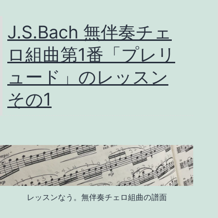
イ
オ
J.S.Bach 無伴奏チェ
リ
ロ組曲第1番「プレリ
ン・
ヴ
ュード」のレッスン
ィ
その1
オ
ラ
教
室
発
表
レッスンなう。無伴奏チェロ組曲の譜面
会