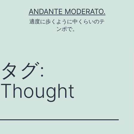
コ
ANDANTE MODERATO.
ン
適度に歩くように中くらいのテ
テ
ンポで。
ン
ツ
へ
タグ:
ス
キ
Thought
ッ
プ