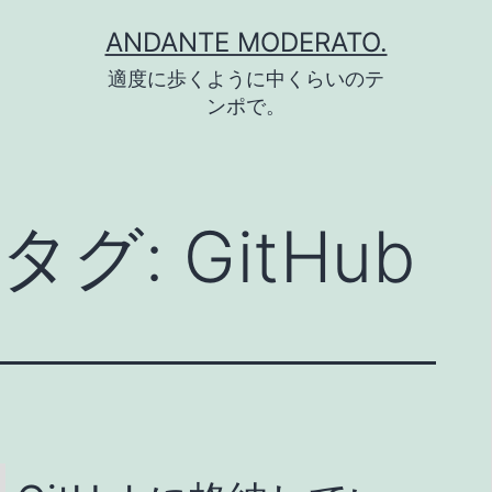
コ
ANDANTE MODERATO.
ン
適度に歩くように中くらいのテ
テ
ンポで。
ン
ツ
へ
タグ:
GitHub
ス
キ
ッ
プ