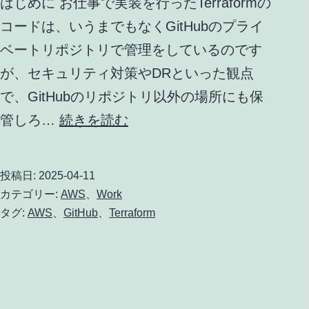
はじめに お仕事で実装を行ったTerraformの
コードは、いうまでもなくGitHubのプライ
ベートリポジトリで管理をしているのです
が、セキュリティ対策やDRといった観点
で、GitHubのリポジトリ以外の場所にも保
GitHub
管しろ…
続きを読む
に
格
投稿日:
2025-04-11
納
カテゴリー:
AWS
、
Work
し
タグ:
AWS
、
GitHub
、
Terraform
て
い
る
コ