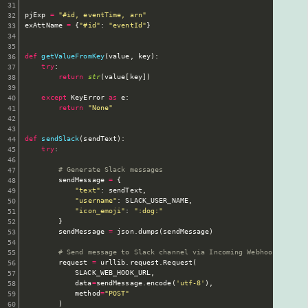
pjExp 
=
"#id, eventTime, arn"
exAttName 
=
{
"#id"
:
"eventId"
}
def
getValueFromKey
(
value
,
 key
)
:
try
:
return
str
(
value
[
key
]
)
except
 KeyError 
as
 e
:
return
"None"
def
sendSlack
(
sendText
)
:
try
:
# Generate Slack messages
        sendMessage 
=
{
"text"
:
 sendText
,
"username"
:
 SLACK_USER_NAME
,
"icon_emoji"
:
":dog:"
}
        sendMessage 
=
 json
.
dumps
(
sendMessage
)
# Send message to Slack channel via Incoming Webhook
        request 
=
 urllib
.
request
.
Request
(
            SLACK_WEB_HOOK_URL
,
            data
=
sendMessage
.
encode
(
'utf-8'
)
,
            method
=
"POST"
)