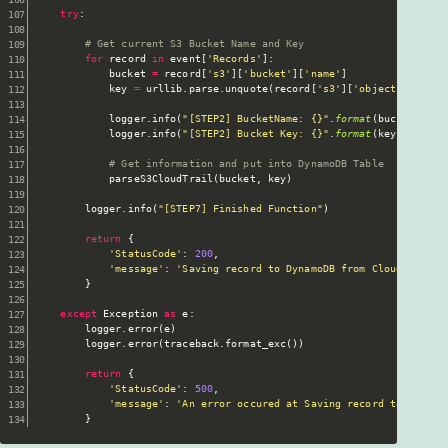
try
:
# Get current S3 Bucket Name and Key
for
 record 
in
 event
[
'Records'
]
:
            bucket 
=
 record
[
's3'
]
[
'bucket'
]
[
'name'
]
            key 
=
 urllib
.
parse
.
unquote
(
record
[
's3'
]
[
'object'
]
[
'key'
            logger
.
info
(
"[STEP2] BucketName: {}"
.
format
(
bucket
)
)
            logger
.
info
(
"[STEP2] Bucket Key: {}"
.
format
(
key
)
)
# Get information and put into DynamoDB Table
            parseS3CloudTrail
(
bucket
,
 key
)
        logger
.
info
(
"[STEP7] Finished Function"
)
return
{
'StatusCode'
:
200
,
'message'
:
'Saving record to DynamoDB from CloudTrail i
}
except
 Exception 
as
 e
:
        logger
.
error
(
e
)
        logger
.
error
(
traceback
.
format_exc
(
)
)
return
{
'StatusCode'
:
500
,
'message'
:
'An error occured at Saving record to Dynamo
}