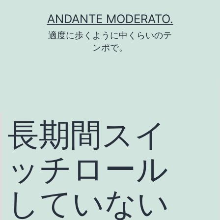
コ
ANDANTE MODERATO.
ン
適度に歩くように中くらいのテ
テ
ンポで。
ン
ツ
へ
ス
長期間スイ
キ
ッ
ッチロール
プ
していない