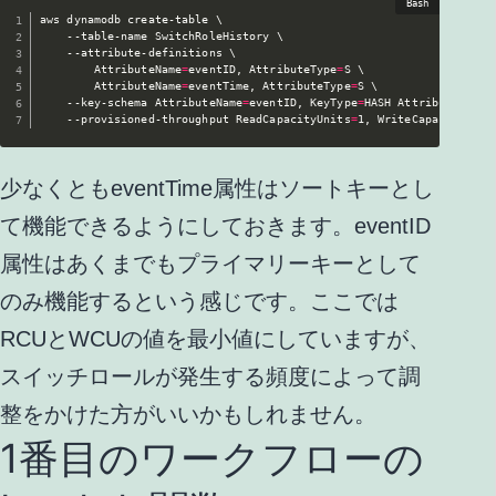
aws dynamodb create-table \

    --table-name SwitchRoleHistory \  

    --attribute-definitions \

        AttributeName
=
eventID, AttributeType
=
S \ 

        AttributeName
=
eventTime, AttributeType
=
S \

    --key-schema AttributeName
=
eventID, KeyType
=
HASH AttributeName
=
    --provisioned-throughput ReadCapacityUnits
=
1, WriteCapacityUnit
少なくともeventTime属性はソートキーとし
て機能できるようにしておきます。eventID
属性はあくまでもプライマリーキーとして
のみ機能するという感じです。ここでは
RCUとWCUの値を最小値にしていますが、
スイッチロールが発生する頻度によって調
整をかけた方がいいかもしれません。
1番目のワークフローの