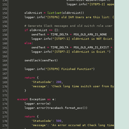
                                logger
.
info
(
"[STEP5-2] appended lis
        oldArnList 
=
list
(
set
(
oldArnList
)
)
        logger
.
info
(
"[STEP6] old IAM Users are this list: {}"
.
forma
# Generate Slack messages and old switch role user list
if
 oldArnList 
==
[
]
:
            sendText 
=
 TIME_DELTA 
+
 MSG_OLD_ARN_IS_NONE

            logger
.
info
(
"[STEP7-1] oldArnList is NOT Exist."
)
else
:
            sendText 
=
 TIME_DELTA 
+
 MSG_OLD_ARN_IS_EXIST 
+
' '
+
st
            logger
.
info
(
"[STEP7-2] oldArnList is Exist."
)
        sendSlack
(
sendText
)
        logger
.
info
(
"[STEP9] Finished Function"
)
return
{
'StatusCode'
:
200
,
'message'
:
'Check long time switch user from DynamoDB i
}
except
 Exception 
as
 e
:
        logger
.
error
(
e
)
        logger
.
error
(
traceback
.
format_exc
(
)
)
return
{
'StatusCode'
:
500
,
'message'
:
'An error occured at Check long time switch 