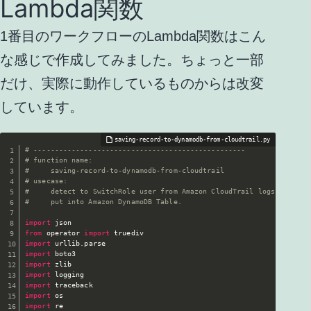
Lambda関数
1番目のワークフローのLambda関数はこん
な感じで作成してみました。ちょっと一部
だけ、実際に動作しているものからは改変
しています。
# --------------------------------------------------
# function name:
#     saving-record-to-dynamodb-from-cloudtrail
# usecase:
#     detect to SwitchRole user from Amazon CloudTrail logs and
#     put into Amazon DynamoDB Table.
import
from
 operator 
import
import
 urllib
.
import
import
import
import
import
import
 re
