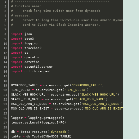
# --------------------------------------------------
# function name:
#     check-long-time-switch-user-from-dynamodb
# usecase:
#     detect to long time SwitchRole user from Amazon DynamoDB and
#     send to Slack via Slack Incoming Webhook.
import
import
import
import
import
import
import
import
 dateutil
.
import
 urllib
.
request

DYNAMODB_TABLE 
=
 os
.
environ
.
get
(
'DYNAMODB_TABLE'
)
TIME_DELTA 
=
 os
.
environ
.
get
(
'TIME_DELTA'
)
SLACK_WEB_HOOK_URL 
=
 os
.
environ
.
get
(
'SLACK_WEB_HOOK_URL'
)
SLACK_USER_NAME 
=
 os
.
environ
.
get
(
'SLACK_USER_NAME'
)
MSG_OLD_ARN_IS_NONE 
=
 os
.
environ
.
get
(
'MSG_OLD_ARN_IS_NONE'
)
MSG_OLD_ARN_IS_EXIST 
=
 os
.
environ
.
get
(
'MSG_OLD_ARN_IS_EXIST'
)
logger 
=
 logging
.
getLogger
(
)
logger
.
setLevel
(
logging
.
INFO
)
db 
=
 boto3
.
resource
(
'dynamodb'
)
table 
=
 db
.
Table
(
DYNAMODB_TABLE
)