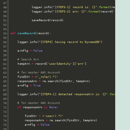
            logger
.
info
(
"[STEP3-1] record is: {}"
.
format
(
record
)
)
            logger
.
info
(
"[STEP3-2] arn: {}"
.
format
(
record
[
'userIden
            saveRecord
(
record
)
def
saveRecord
(
record
)
:
    logger
.
info
(
"[STEP4] Saving record to DynamoDB"
)
    arnFlg 
=
False
# Search Arn
    tempArn 
=
 record
[
'userIdentity'
]
[
'arn'
]
# for master AWS Account
    findStr 
=
r'_role/(.*)'
    responseArn 
=
 re
.
search
(
findStr
,
 tempArn
)
    arnFlg 
=
True
    logger
.
info
(
"[STEP4-1] detected responseArn is: {}"
.
format
(
resp
# for master AWS Account
if
 responseArn 
is
None
:
        findStr 
=
r'user/(.*)'
        responseArn 
=
 re
.
search
(
findStr
,
 tempArn
)
        arnFlg 
=
False