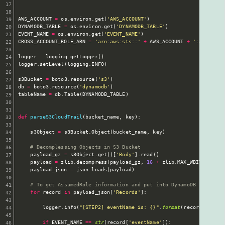
AWS_ACCOUNT 
=
 os
.
environ
.
get
(
'AWS_ACCOUNT'
)
DYNAMODB_TABLE 
=
 os
.
environ
.
get
(
'DYNAMODB_TABLE'
)
EVENT_NAME 
=
 os
.
environ
.
get
(
'EVENT_NAME'
)
CROSS_ACCOUNT_ROLE_ARN 
=
'arn:aws:sts::'
+
 AWS_ACCOUNT 
+
':assumed-
logger 
=
 logging
.
getLogger
(
)
logger
.
setLevel
(
logging
.
INFO
)
s3Bucket 
=
 boto3
.
resource
(
's3'
)
db 
=
 boto3
.
resource
(
'dynamodb'
)
tableName 
=
 db
.
Table
(
DYNAMODB_TABLE
)
def
parseS3CloudTrail
(
bucket_name
,
 key
)
:
    s3Object 
=
 s3Bucket
.
Object
(
bucket_name
,
 key
)
# Decomplessing Objects in S3 Bucket
    payload_gz 
=
 s3Object
.
get
(
)
[
'Body'
]
.
read
(
)
    payload 
=
 zlib
.
decompress
(
payload_gz
,
16
+
 zlib
.
MAX_WBITS
)
    payload_json 
=
 json
.
loads
(
payload
)
# To get AssumedRole information and put into DynamoDB 
for
 record 
in
 payload_json
[
'Records'
]
:
        logger
.
info
(
"[STEP2] eventName is: {}"
.
format
(
record
[
'event
if
 EVENT_NAME 
==
str
(
record
[
'eventName'
]
)
: