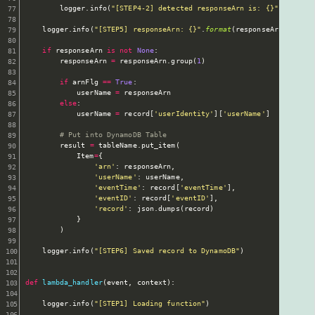
        logger
.
info
(
"[STEP4-2] detected responseArn is: {}"
.
format
(
    logger
.
info
(
"[STEP5] responseArn: {}"
.
format
(
responseArn
)
)
if
 responseArn 
is
not
None
:
        responseArn 
=
 responseArn
.
group
(
1
)
if
 arnFlg 
==
True
:
            userName 
=
 responseArn

else
:
            userName 
=
 record
[
'userIdentity'
]
[
'userName'
]
# Put into DynamoDB Table
        result 
=
 tableName
.
put_item
(
            Item
=
{
'arn'
:
 responseArn
,
'userName'
:
 userName
,
'eventTime'
:
 record
[
'eventTime'
]
,
'eventID'
:
 record
[
'eventID'
]
,
'record'
:
 json
.
dumps
(
record
)
}
)
    logger
.
info
(
"[STEP6] Saved record to DynamoDB"
)
def
lambda_handler
(
event
,
 context
)
:
    logger
.
info
(
"[STEP1] Loading function"
)