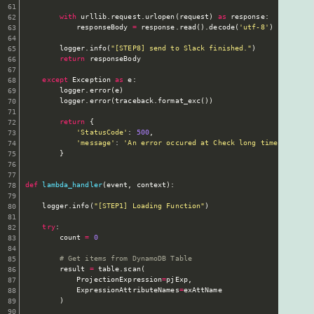
with
 urllib
.
request
.
urlopen
(
request
)
as
 response
:
            responseBody 
=
 response
.
read
(
)
.
decode
(
'utf-8'
)
        logger
.
info
(
"[STEP8] send to Slack finished."
)
return
 responseBody

except
 Exception 
as
 e
:
        logger
.
error
(
e
)
        logger
.
error
(
traceback
.
format_exc
(
)
)
return
{
'StatusCode'
:
500
,
'message'
:
'An error occured at Check long time switch 
}
def
lambda_handler
(
event
,
 context
)
:
    logger
.
info
(
"[STEP1] Loading Function"
)
try
:
        count 
=
0
# Get items from DynamoDB Table
        result 
=
 table
.
scan
(
            ProjectionExpression
=
pjExp
,
            ExpressionAttributeNames
=
exAttName

)