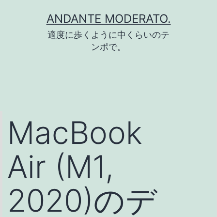
コ
ANDANTE MODERATO.
ン
適度に歩くように中くらいのテ
テ
ンポで。
ン
ツ
へ
ス
MacBook
キ
ッ
Air (M1,
プ
2020)のデ