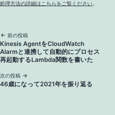
処理方法の詳細はこちらをご覧ください
。
投
前の投稿
Kinesis AgentをCloudWatch
稿
Alarmと連携して自動的にプロセス
ナ
再起動するLambda関数を書いた
ビ
次の投稿
ゲ
46歳になって2021年を振り返る
ー
シ