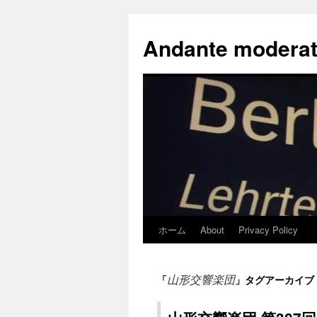
コ
ン
Andante moderat
テ
ン
ツ
へ
ス
キ
ッ
プ
ホーム
About
Privacy Policy
山形交響楽団
「
」タグアーカイブ