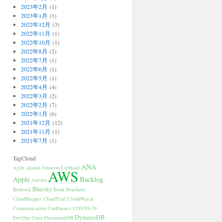
2023年2月
(1)
2023年1月
(1)
2022年12月
(3)
2022年11月
(1)
2022年10月
(1)
2022年8月
(2)
2022年7月
(1)
2022年6月
(1)
2022年5月
(1)
2022年4月
(4)
2022年3月
(2)
2022年2月
(7)
2022年1月
(6)
2021年12月
(12)
2021年11月
(1)
2021年7月
(1)
TagCloud
ANA
Agile
ahamo
Amazon Lightsail
AWS
Apple
Backlog
Aurora
Bluesky
Bedrock
Book
Bruckner
CloudMapper
CloudTrail
CloudWatch
Communication
Confluence
COVID-19
DynamoDB
DevOps Guru
DocumentDB