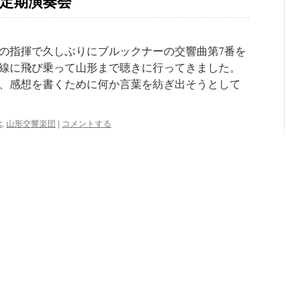
回定期演奏会
の指揮で久しぶりにブルックナーの交響曲第7番を
線に飛び乗って山形まで聴きに行ってきました。
、感想を書くために何か言葉を紡ぎ出そうとして
c
,
山形交響楽団
|
コメントする