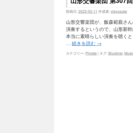
山形交響楽団 第307
投稿日:
2023-03-11
作成者:
vlayusuke
山形交響楽団が、飯森範親さん
演奏するというので、山形新幹
本当に素晴らしい演奏を聴くと
…
続きを読む
→
カテゴリー:
Private
|
タグ:
Bruckner
,
Musi