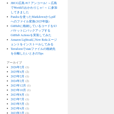
JBUG広島 #17 アンコール! ～広島
でWorldのおかわりじゃ! ～ に参加
してきました
Pandocを使ったMarkdownからpdf
へのファイル変換(2025年版)
GitHubに格納しているコードをS3
バケットにバックアップする
GitHub Actionsを実装してみた
Amazon LightsailにNew Relicエージ
ェントをインストールしてみる
Terraformでstateファイルの格納先
を分離したいときのTips
アーカイブ
2026年2月
(1)
2025年4月
(2)
2025年2月
(1)
2024年2月
(2)
2023年12月
(1)
2023年10月
(1)
2023年8月
(1)
2023年7月
(1)
2023年5月
(2)
2023年4月
(1)
2023年3月
(1)