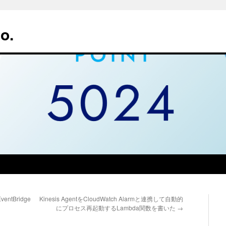
o.
entBridge
Kinesis AgentをCloudWatch Alarmと連携して自動的
にプロセス再起動するLambda関数を書いた
→