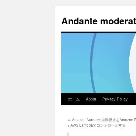
コ
ン
Andante moderat
テ
ン
ツ
へ
ス
キ
ッ
プ
ホーム
About
Privacy Policy
←
Amazon Auroraの自動停止をAmazon Ev
+ AWS Lambdaでコントロールする