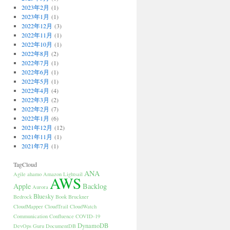
2023年2月
(1)
2023年1月
(1)
2022年12月
(3)
2022年11月
(1)
2022年10月
(1)
2022年8月
(2)
2022年7月
(1)
2022年6月
(1)
2022年5月
(1)
2022年4月
(4)
2022年3月
(2)
2022年2月
(7)
2022年1月
(6)
2021年12月
(12)
2021年11月
(1)
2021年7月
(1)
TagCloud
ANA
Agile
ahamo
Amazon Lightsail
AWS
Apple
Backlog
Aurora
Bluesky
Bedrock
Book
Bruckner
CloudMapper
CloudTrail
CloudWatch
Communication
Confluence
COVID-19
DynamoDB
DevOps Guru
DocumentDB