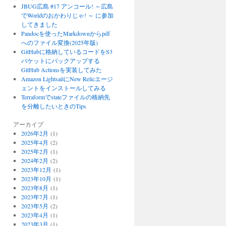
JBUG広島 #17 アンコール! ～広島
でWorldのおかわりじゃ! ～ に参加
してきました
Pandocを使ったMarkdownからpdf
へのファイル変換(2025年版)
GitHubに格納しているコードをS3
バケットにバックアップする
GitHub Actionsを実装してみた
Amazon LightsailにNew Relicエージ
ェントをインストールしてみる
Terraformでstateファイルの格納先
を分離したいときのTips
アーカイブ
2026年2月
(1)
2025年4月
(2)
2025年2月
(1)
2024年2月
(2)
2023年12月
(1)
2023年10月
(1)
2023年8月
(1)
2023年7月
(1)
2023年5月
(2)
2023年4月
(1)
2023年3月
(1)