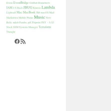
EventBridge
Event
GitHub
Homebrew
Lambda
JBUG
IAM
J.S.Bach
Kinesis
Mac
MacBook Air
Lightsail
macOS
Mail
Music
Markdown
Mobile Phone
New
Relic
nulab
Pandoc
pdf
Pinpoint
PSY・S
S3
Terraform
Slack
SSM
Systems Manager
Thought
Facebook
RSS フィード